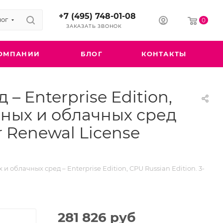
+7 (495) 748-01-08
лог
0
ЗАКАЗАТЬ ЗВОНОК
ОМПАНИИ
БЛОГ
КОНТАКТЫ
– Enterprise Edition,
льных и облачных сред
ar Renewal License
и облачных сред – Enterprise Edition, CPU Russian Edition. 3-
281 826
руб