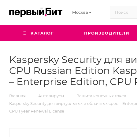
Москва
КАТАЛОГ
ПРОИЗВОДИТЕЛИ
Kaspersky Security для в
CPU Russian Edition Kas
– Enterprise Edition, CPU
—
—
—
Главная
Антивирусы
Защита конечных точек
Kaspersky Security для виртуальных и облачных сред – Enterpri
CPU 1 year Renewal License