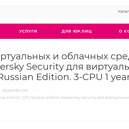
Ката
УСЛУГИ
ДЛЯ ЮР.ЛИЦ
О К
иртуальных и облачных сред 
persky Security для виртуа
 Russian Edition. 3-CPU 1 ye
—
Kaspersky lab.
se Edition, CPU Russian Edition Kaspersky Security для виртуальных 