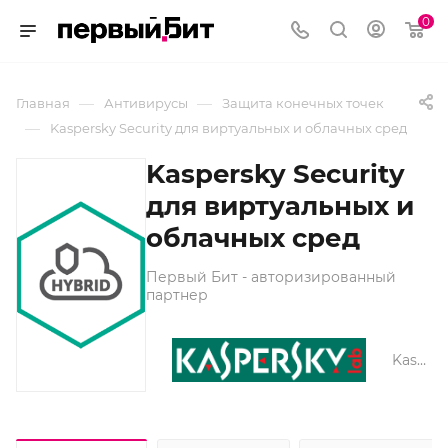
0
—
—
Главная
Антивирусы
Защита конечных точек
—
Kaspersky Security для виртуальных и облачных сред
Kaspersky Security
для виртуальных и
облачных сред
Первый Бит - авторизированный
партнер
Kaspersky lab