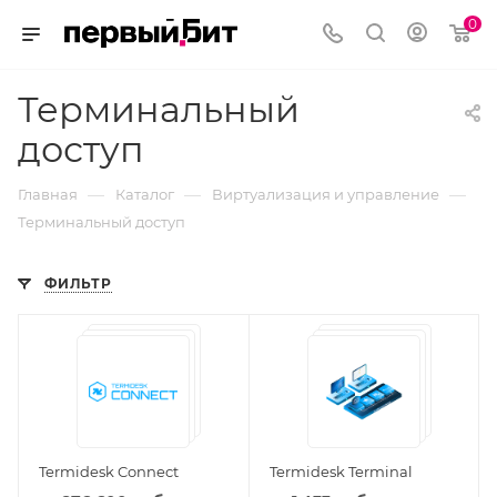
0
Терминальный
доступ
—
—
—
Главная
Каталог
Виртуализация и управление
Терминальный доступ
ФИЛЬТР
Termidesk Connect
Termidesk Terminal