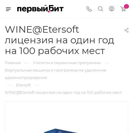
0
WINE@Etersoft
лицензия на один год
на 100 рабочих мест
—
—
Главная
Утилиты и сервисные программы
Виртуальные машины и программы на удаленное
администрирование
—
—
Etersoft
WINE@Etersoft лицензия на один год на 100 рабочих мест