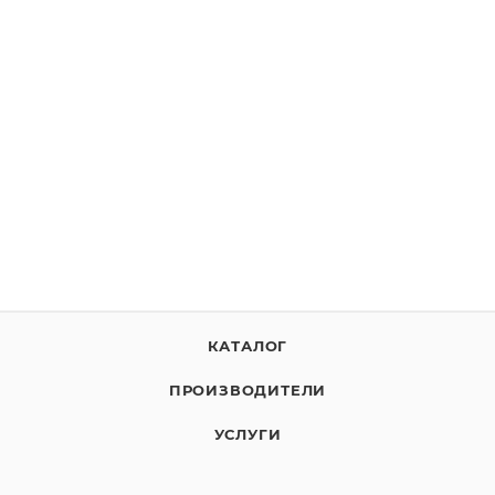
10-Strike Connection Monitor
от
2 990 руб
ВЫБРАТЬ ЛИЦЕНЗИЮ
КАТАЛОГ
ПРОИЗВОДИТЕЛИ
УСЛУГИ