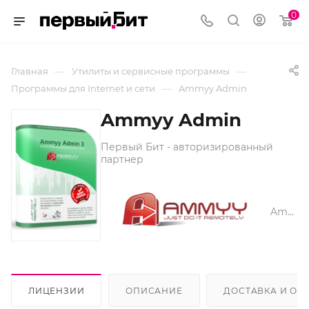
0
—
—
Главная
Утилиты и сервисные программы
—
Программы для Internet и сети
Ammyy Admin
Ammyy Admin
Первый Бит - авторизированный
партнер
Ammyy
ЛИЦЕНЗИИ
ОПИСАНИЕ
ДОСТАВКА И ОП