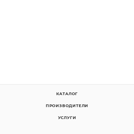
10-Strike Connection Monitor
от
2 990 руб
ВЫБРАТЬ ЛИЦЕНЗИЮ
КАТАЛОГ
ПРОИЗВОДИТЕЛИ
УСЛУГИ