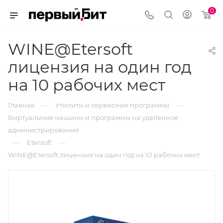
0
WINE@Etersoft
лицензия на один год
на 10 рабочих мест
—
—
Главная
Утилиты и сервисные программы
Виртуальные машины и программы на удаленное
администрирование
—
—
Etersoft
WINE@Etersoft лицензия на один год на 10 рабочих мест