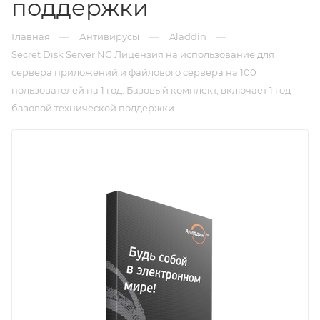
поддержки
—
—
—
Главная
Антивирусы
Aladdin
Secret Disk Server NG Лицензия на использование для
сервера приложений и файлового сервера на 100
пользователей на 1 год. Базовый комплект, включает 1 год
базовой технической поддержки