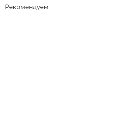
Рекомендуем
PRO32 Mobile Security
от
590 руб
ВЫБРАТЬ ЛИЦЕНЗИЮ