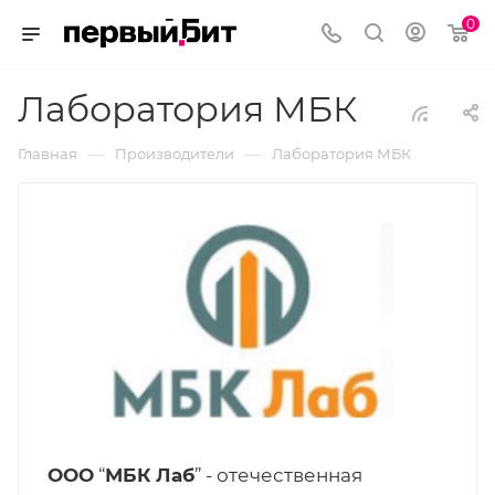
0
Лаборатория МБК
—
—
Главная
Производители
Лаборатория МБК
ООО
“
МБК Лаб
” - отечественная