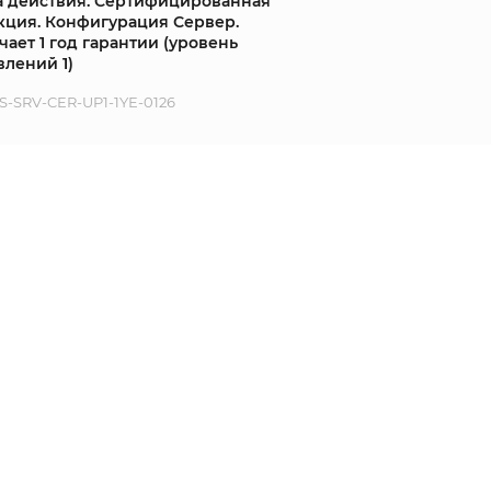
а действия. Сертифицированная
кция. Конфигурация Сервер.
ает 1 год гарантии (уровень
влений 1)
-SRV-CER-UP1-1YE-0126