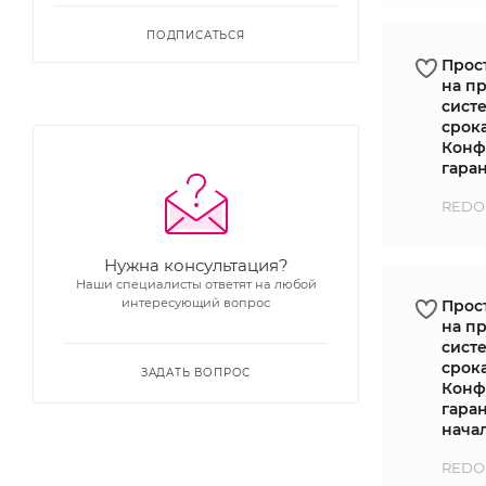
ПОДПИСАТЬСЯ
Прос
на п
сист
срок
Конф
гаран
REDOS
Нужна консультация?
Наши специалисты ответят на любой
интересующий вопрос
Прос
на п
сист
срок
ЗАДАТЬ ВОПРОС
Конф
гара
нача
REDOS