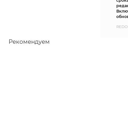
срок
реда
Включ
обно
REDOS
Рекомендуем