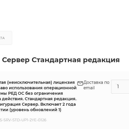
АТА
 Сервер Стандартная редакция
тая (неисключительная) лицензия
Доставка по
раво использования операционной
email
емы РЕД ОС без ограничения
а действия. Стандартная редакция.
игурация Сервер. Включает 2 года
тии (уровень обновлений 1)
-SRV-STD-UP1-2YE-0126