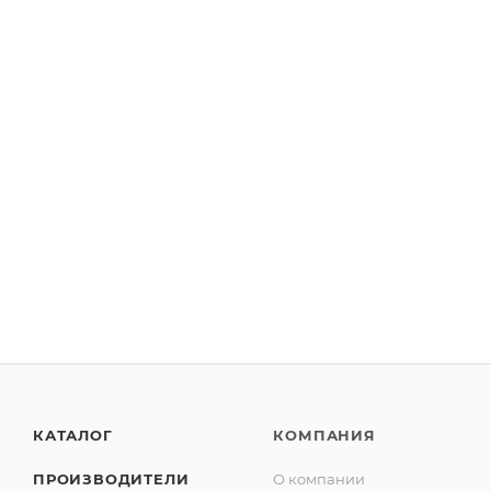
Astra Linux Special Edition «Орел» для сервера
от
20 000 руб
КАТАЛОГ
КОМПАНИЯ
ПРОИЗВОДИТЕЛИ
О компании