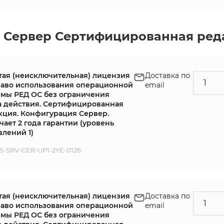
 Сервер Сертифицированная ред
тая (неисключительная) лицензия
Доставка по
раво использования операционной
email
емы РЕД ОС без ограничения
а действия. Сертифицированная
кция. Конфигурация Сервер.
ает 2 года гарантии (уровень
влений 1)
-SRV-CER-UP1-2YE-0126
тая (неисключительная) лицензия
Доставка по
раво использования операционной
email
емы РЕД ОС без ограничения