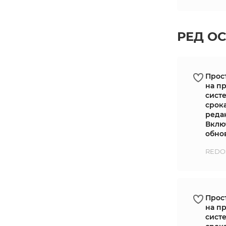
РЕД ОС
Прос
на п
сист
срок
реда
Включ
обно
REDOS
Прос
на п
сист