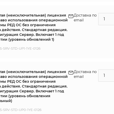
тая (неисключительная) лицензия
Доставка по
раво использования операционной
email
емы РЕД ОС без ограничения
а действия. Стандартная редакция.
игурация Сервер. Включает 1 год
тии (уровень обновлений 1)
-SRV-STD-UP1-1YE-0126
тая (неисключительная) лицензия
Доставка по
раво использования операционной
email
емы РЕД ОС без ограничения
а действия. Стандартная редакция.
игурация Сервер. Включает 1 год
нтии (уровень обновления
льный)
-SRV-STD-UP0-1YE-0126