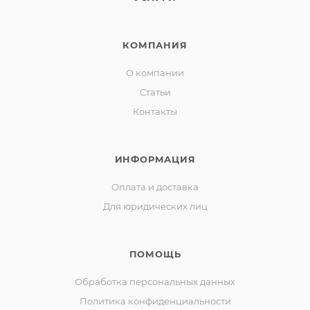
КОМПАНИЯ
О компании
Статьи
Контакты
ИНФОРМАЦИЯ
Оплата и доставка
Для юридических лиц
ПОМОЩЬ
Обработка персональных данных
Политика конфиденциальности