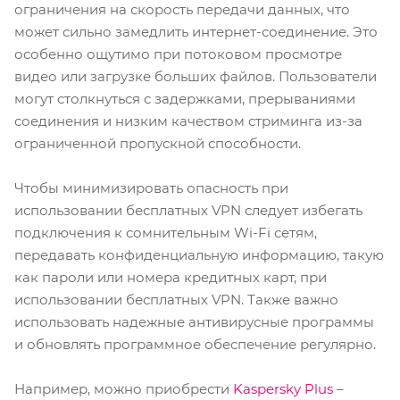
ограничения на скорость передачи данных, что
может сильно замедлить интернет-соединение. Это
особенно ощутимо при потоковом просмотре
видео или загрузке больших файлов. Пользователи
могут столкнуться с задержками, прерываниями
соединения и низким качеством стриминга из-за
ограниченной пропускной способности.
Чтобы минимизировать опасность при
использовании бесплатных VPN следует избегать
подключения к сомнительным Wi-Fi сетям,
передавать конфиденциальную информацию, такую
как пароли или номера кредитных карт, при
использовании бесплатных VPN. Также важно
использовать надежные антивирусные программы
и обновлять программное обеспечение регулярно.
Например, можно приобрести
Kaspersky Plus
–