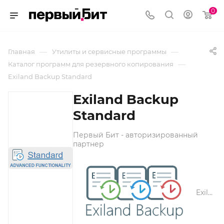
0
—
—
Главная
Утилиты и сервисные программы
—
Каталог программ для резервного копирования
Exiland Backup Standard
Exiland Backup
Standard
Первый Бит - авторизированный
партнер
Exiland Backup