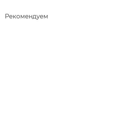
Рекомендуем
SoftOrbits Flash Drive Recovery
от
1 199 руб