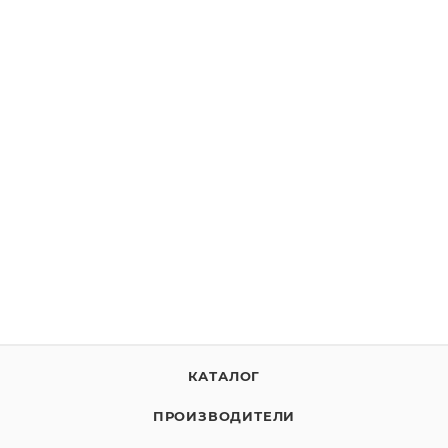
PRO32 Mobile Security
от
590 руб
ВЫБРАТЬ ЛИЦЕНЗИЮ
КАТАЛОГ
ПРОИЗВОДИТЕЛИ