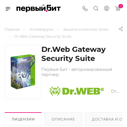
0
—
—
Главная
Антивирусы
Защита конечных точек
—
Dr.Web Gateway Security Suite
Dr.Web Gateway
Security Suite
Первый Бит - авторизированный
партнер
Dr.Web
ЛИЦЕНЗИИ
ОПИСАНИЕ
ДОСТАВКА И ОП