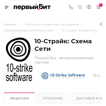
0
—
—
Главная
Утилиты и сервисные программы
—
Программы для Internet и сети
10-Страйк: Схема Сети
10-Страйк: Схема
Сети
Первый Бит - авторизированный
партнер
10-Strike Software
ЛИЦЕНЗИИ
ОПИСАНИЕ
ДОСТАВКА И ОП